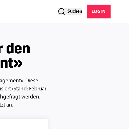
Suchen
LOGIN
r den
ent»
anagement». Diese
siert (Stand: Februar
chgefragt werden.
zt an.