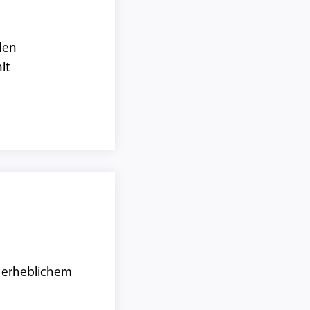
den
hlt
n erheblichem